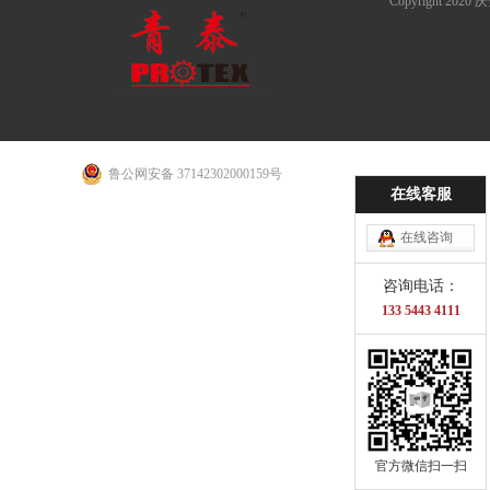
Copyright
鲁公网安备 37142302000159号
在线客服
在线咨询
咨询电话：
133 5443 4111
官方微信扫一扫