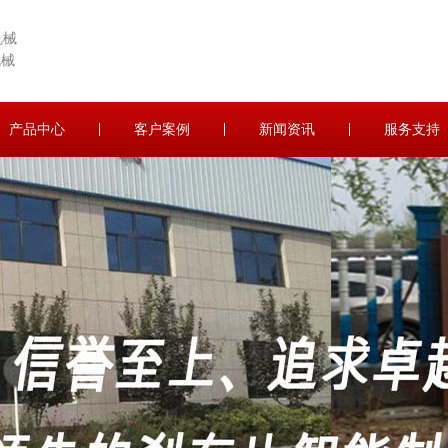
机械
机械
产品中心
客户案例
新闻资讯
服务支持