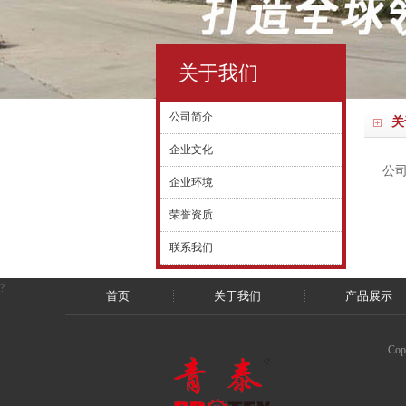
关于我们
公司简介
关
企业文化
公
企业环境
荣誉资质
联系我们
?
首页
关于我们
产品展示
Co