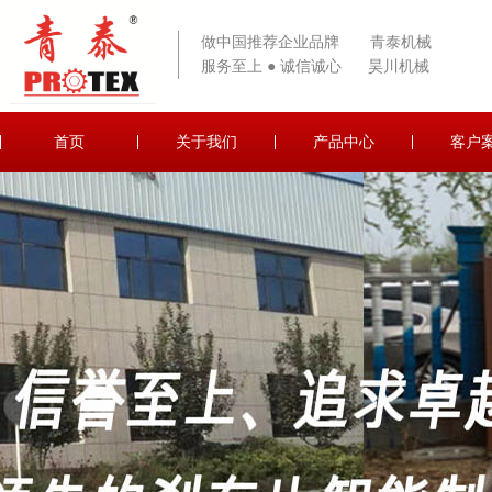
做中国推荐企业品牌 青泰机械
服务至上 ● 诚信诚心 昊川机械
首页
关于我们
产品中心
客户