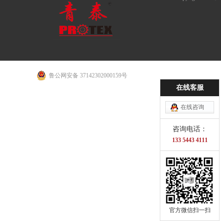
鲁公网安备 37142302000159号
在线客服
在线咨询
咨询电话：
133 5443 4111
官方微信扫一扫