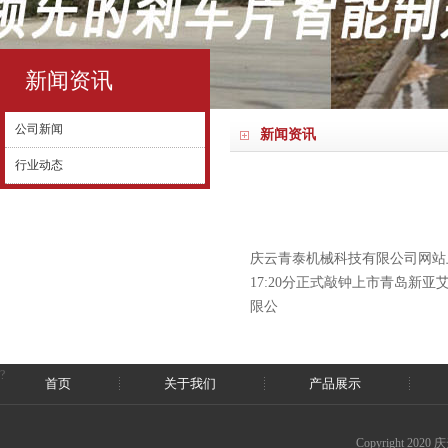
新闻资讯
公司新闻
新闻资讯
行业动态
庆云青泰机械科技有限公司网站上线
17:20分正式敲钟上市青岛新亚
限公
?
首页
关于我们
产品展示
Copyright