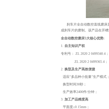
刹车片全自动数控直线磨床是
成刹车片的磨制。该产品在开槽
全自动数控磨床
5
大核心优势:
1.
自主知识产权
专利号
：
ZL 2020 2 0499340.4
；
ZL 2020 2 0499365.4
；
2.
换型及生产高效便捷
适应
“
多品种小批量
”
生产模式
换型时间
3
0
秒
；
生产效率
2
400
件
/
分钟；
3.
加工产品精度高
平面度
≤0.15mm；