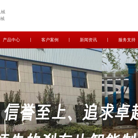
机械
机械
产品中心
客户案例
新闻资讯
服务支持