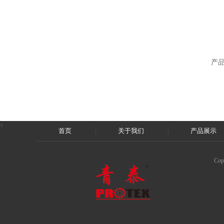
产品
?
首页
关于我们
产品展示
Co